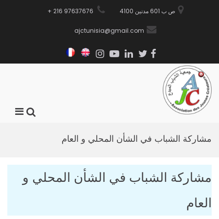
Ski
ص ب 601 مدنين 4100
97637676 216 +
t
ajctunisia@gmail.com
conten
Instagram
Youtube
Linkedin
Facebook
Twitter
Français
English
AJC
جمعية
Primary
Show
الشباب
Menu
المبدع
Search
for
مشاركة الشباب في الشأن المحلي و العام
Mobile
Form
مشاركة الشباب في الشأن المحلي و
العام