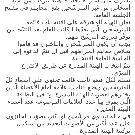
تشرف على سير الانتخابات هيئة تتركّب من ثلاثة
أشخاص من غير المترشّحين يقع انتخابهم في مفتتح
الجلسة العامة.
تعلن الهيئة المشرفة على الانتخابات قائمة
المترشّحين الّتي يعدّها الكاتب العام بعد التثبّت من
توفّر شروط الترشّح فيهم.
يجب أن يكون المترشّحون والناخبون قد قاموا
بخلاص معاليم انخراطهم قبل أن تتمّ الدعوة إلى
الجلسة العامة الانتخابية.
يتمّ انتخاب الهيئة المديرة عن طريق الاقتراع
السرّي.
تسلّم لكلّ عضو ناخب قائمة تحتوي على أسماء كلّ
المترشّحين ويضع الناخب علامة أمام الأعضاء الّذين
يختارهم لعضوية الهيئة المديرة. وتلغى البطاقة
الّتي يفوق بها عدد العلامات الموضوعة عدد أعضاء
الهيئة المديرة.
في حالة تساوي مرشّحين أو أكثر، يصوّت الحائزون
على عدد أكبر من الأصوات لتحديد من سيكمل
تركيبة الهيئة المديرة.