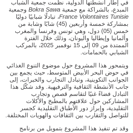
في إطار أنشطتها الدولية، نظّمت جمعية الشباب
المبدع، بالشراكة مع جمعية
Bokra Sawa
وجمعية
France Volontaires Tunisie
، تبادلًا شبابيًا دوليًا
بمشاركة خمسة وأربعين (45) شابًا وشابة من
خمس (05) دول، وهي تونس وفرنسا والمغرب
وألمانيا وإيطاليا واليونان، وذلك خلال الفترة
الممتدة من 09 إلى 15 نوفمبر 2025، بالمركب
الشبابي بالحمامات.
ويتمحور هذا المشروع حول موضوع التنوع الغذائي
في حوض البحر الأبيض المتوسط، حيث يجمع بين
الجوانب التكوينية، وتبادل التجارب والخبرات، إلى
جانب الأنشطة الثقافية والترفيهية. وقد شكّل هذا
التبادل فضاءً غنيًا لتقاسم قصص وتجارب
المشاركين حول علاقتهم بالمطبخ والأكلات
التقليدية، وإبراز دور الأطباق التقليدية كجسر
للتواصل والتقارب بين الثقافات والهويات المختلفة.
وقد تم تنفيذ هذا المشروع بتمويل من برنامج