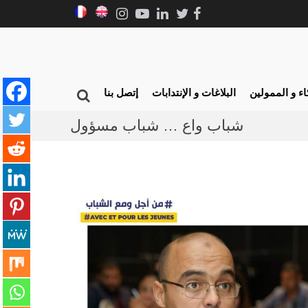
Instagram
Youtube
Linkedin
Facebook
Twitter
Français
English
AJC
جمعية
ء و الممولين
البلاغات و الإنتدابات
إتصل بنا
Show
الشباب
المبدع
Search
شباب واع … شباب مسؤول
Form