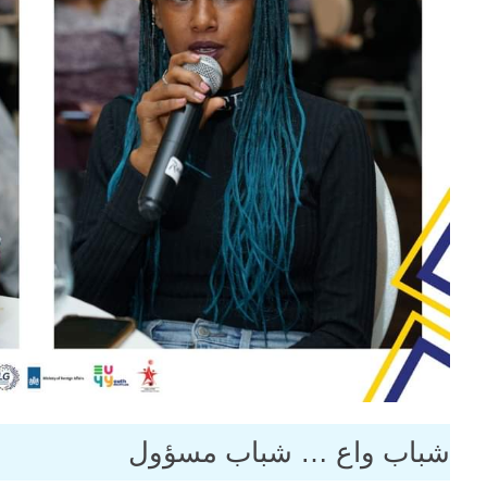
شباب واع … شباب مسؤول