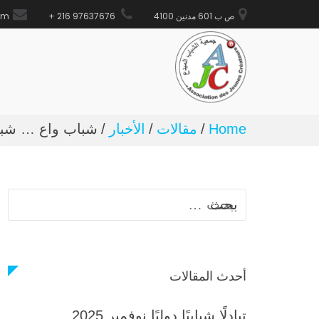
ص ب 601 مدنين 4100
97637676 216 +
om
Ski
Home
مقالات
الأخبار
شباب واع … شب
t
conten
ال
عن
أحدث المقالات
تبادلًا شبابيًا دوليًا نوفمبر 2025