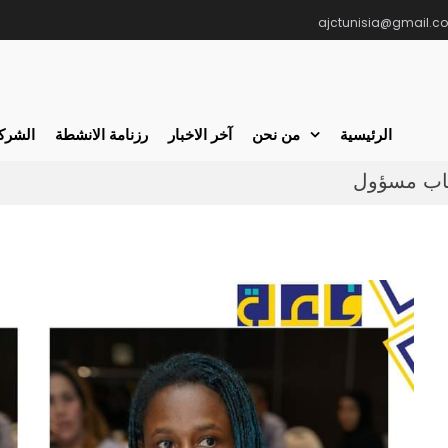
ajctunisia@gmail.c
الرئيسية
من نحن
آخر الاخبار
رزنامة الانشطة
الشركا
اب مسؤول
بحث
: